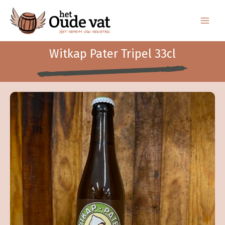
Ga
naar
de
inhoud
Witkap Pater Tripel 33cl