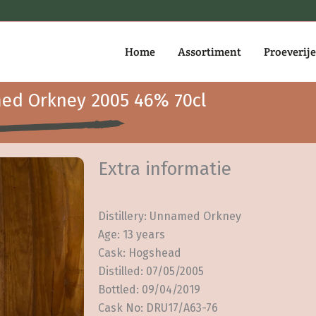
Home
Assortiment
Proeverij
ed Orkney 2005 46% 70cl
Extra informatie
Distillery: Unnamed Orkney
Age: 13 years
Cask: Hogshead
Distilled: 07/05/2005
Bottled: 09/04/2019
Cask No: DRU17/A63-76