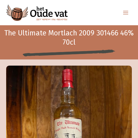
Ga
naar
de
inhoud
The Ultimate Mortlach 2009 301466 46%
70cl