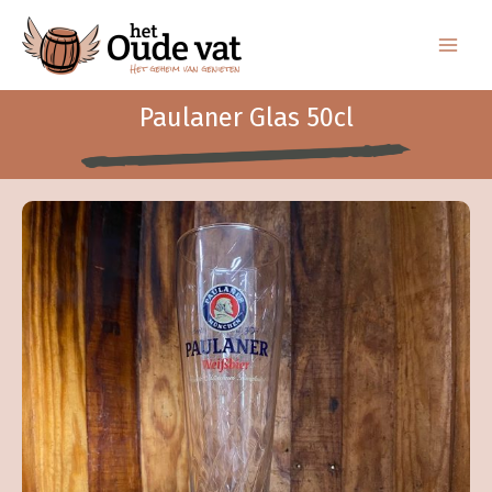
Ga
naar
de
inhoud
Paulaner Glas 50cl