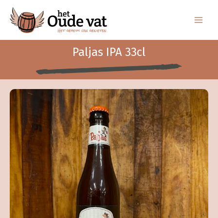
Ga
naar
de
inhoud
Paljas IPA 33cl