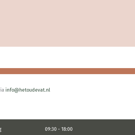
via
info@hetoudevat.nl
g
09:30 - 18:00