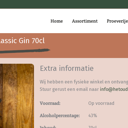
Home
Assortiment
Proeverij
assic Gin 70cl
Extra informatie
Wij hebben een fysieke winkel en ontvang
Stuur gerust een email naar
info@hetoud
Voorraad:
Op voorraad
Alcoholpercentage:
43%
Inhoud:
70cl