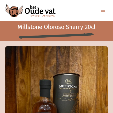
Ga
naar
de
inhoud
Millstone Oloroso Sherry 20cl