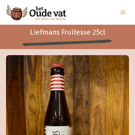
Ga
naar
de
inhoud
Liefmans Fruitesse 25cl