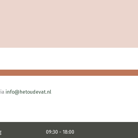
via
info@hetoudevat.nl
g
09:30 - 18:00