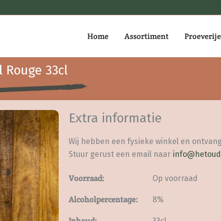
Home
Assortiment
Proeverij
l Rouge 33cl
Extra informatie
Wij hebben een fysieke winkel en ontvang
Stuur gerust een email naar
info@hetoud
Voorraad:
Op voorraad
Alcoholpercentage:
8%
Inhoud:
33cl