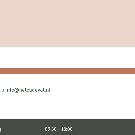
via
info@hetoudevat.nl
g
09:30 - 18:00