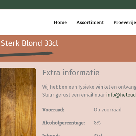
Home
Assortiment
Proeverij
Sterk Blond 33cl
Extra informatie
Wij hebben een fysieke winkel en ontvang
Stuur gerust een email naar
info@hetoud
Voorraad:
Op voorraad
Alcoholpercentage:
8%
Inhoud:
33cl