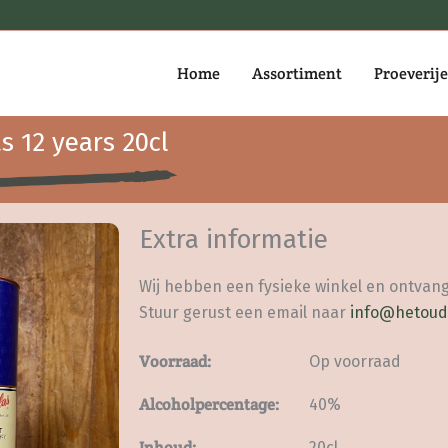
Home
Assortiment
Proeverij
s 12 years 20cl
Extra informatie
Wij hebben een fysieke winkel en ontvang
Stuur gerust een email naar
info@hetoud
Voorraad:
Op voorraad
Alcoholpercentage:
40%
Inhoud:
20cl