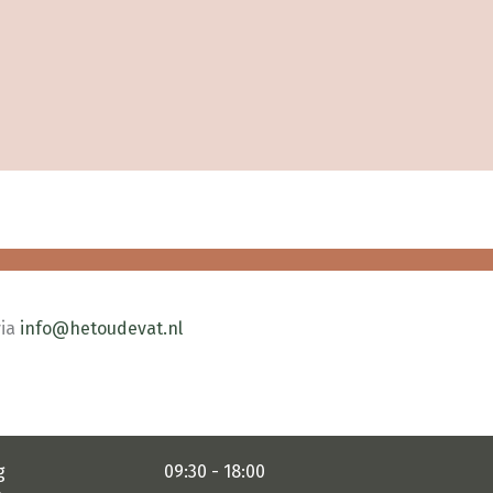
via
info@hetoudevat.nl
g
09:30 - 18:00