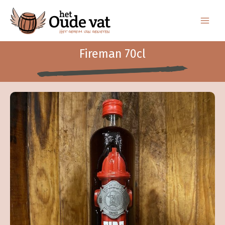
Ga
naar
de
inhoud
Fireman 70cl