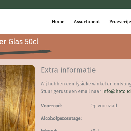
Home
Assortiment
Proeverij
er Glas 50cl
Extra informatie
Wij hebben een fysieke winkel en ontvang
Stuur gerust een email naar
info@hetoud
Voorraad:
Op voorraad
Alcoholpercentage:
Inhoud:
50cl