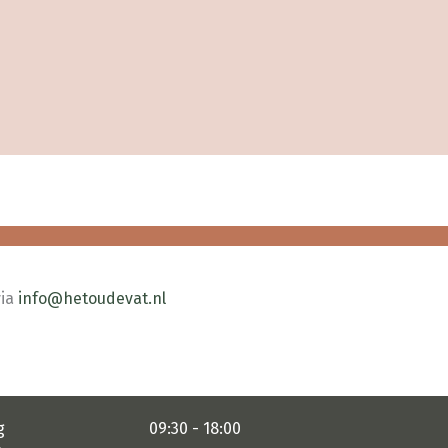
via
info@hetoudevat.nl
g
09:30 - 18:00