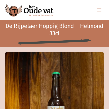
Ga
naar
de
inhoud
De Rijpelaer Hoppig Blond – Helmond
33cl