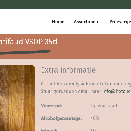
Home
Assortiment
Proeverij
tifaud VSOP 35cl
Extra informatie
Wij hebben een fysieke winkel en ontvang
Stuur gerust een email naar
info@hetoud
Voorraad:
Op voorraad
Alcoholpercentage:
40%
Inhoud:
35cl