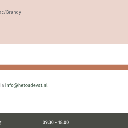
ac/Brandy
via
info@hetoudevat.nl
g
09:30 - 18:00