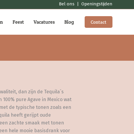
Bel ons
|
Openingstijden
en
Feest
Vacatures
Blog
Contact
liteit, dan zijn de Tequila´s
n 100% pure Agave in Mexico wat
 met de typische tonen zoals een
uila heeft gerijpt oude
r een zachte smaak met tonen
t een hele mooie basisdrank voor