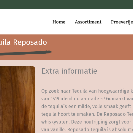
Home
Assortiment
Proeverij
uila Reposado
Extra informatie
Op zoek naar Tequila van hoogwaardige kwa
van 1519 absolute aanraders! Gemaakt va
de tequila´s een milde, volle smaak geeft
tequila hoort te smaken. De Reposado Teq
whiskyvaten. Deze houtrijping zorgt voo
van vanille. Reposado Tequila is absoluu